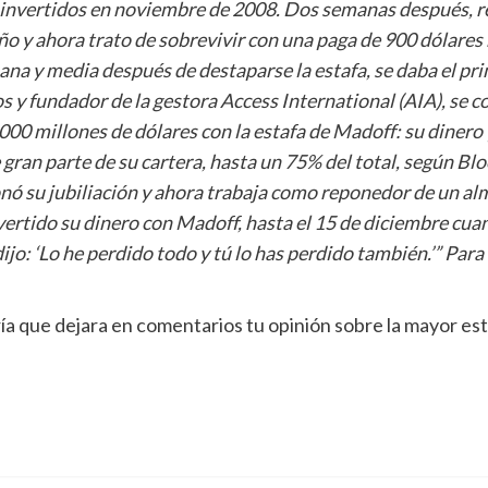
s invertidos en noviembre de 2008. Dos semanas después, re
y ahora trato de sobrevivir con una paga de 900 dólares
na y media después de destaparse la estafa, se daba el prim
 y fundador de la gestora Access International (AIA), se co
00 millones de dólares con la estafa de Madoff: su dinero y
 gran parte de su cartera, hasta un 75% del total, según B
 su jubiliación y ahora trabaja como reponedor de un alma
nvertido su dinero con Madoff, hasta el 15 de diciembre cu
dijo: ‘Lo he perdido todo y tú lo has perdido también.’” Pa
ía que dejara en comentarios tu opinión sobre la mayor esta