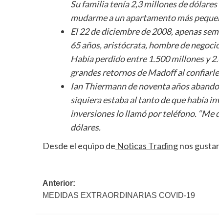
Su familia tenía 2,3 millones de dólare
mudarme a un apartamento más pequeño 
El 22 de diciembre de 2008, apenas sema
65 años, aristócrata, hombre de negocios
Había perdido entre 1.500 millones y 2.0
grandes retornos de Madoff al confiarle
Ian Thiermann de noventa años abandonó
siquiera estaba al tanto de que había i
inversiones lo llamó por teléfono. “Me 
dólares.
Desde el equipo de
Noticas Trading
nos gustar
Navegación
Anterior:
MEDIDAS EXTRAORDINARIAS COVID-19
de
entradas