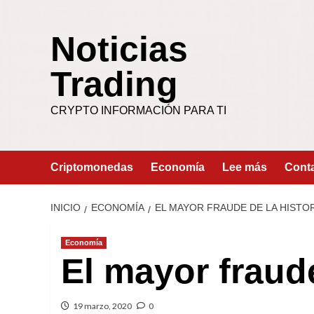
Saltar
al
Noticias
contenido
Trading
CRYPTO INFORMACIÓN PARA TI
Criptomonedas
Economía
Lee más
Cont
INICIO
ECONOMÍA
EL MAYOR FRAUDE DE LA HISTO
Economía
El mayor fraude
19 marzo, 2020
0