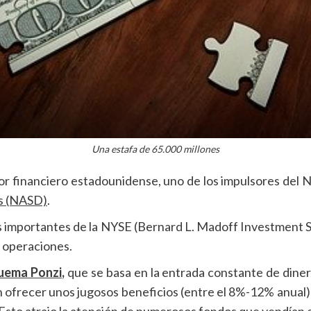
Una estafa de 65.000 millones
r financiero estadounidense, uno de los impulsores del 
rs (NASD)
.
 importantes de la NYSE (Bernard L. Madoff Investment 
as operaciones.
uema Ponzi
,
que se basa en la entrada constante de diner
 ofrecer unos jugosos beneficios (entre el 8%-12% anual) y
sto atrajo la atención de numerosos fondos que vendían el