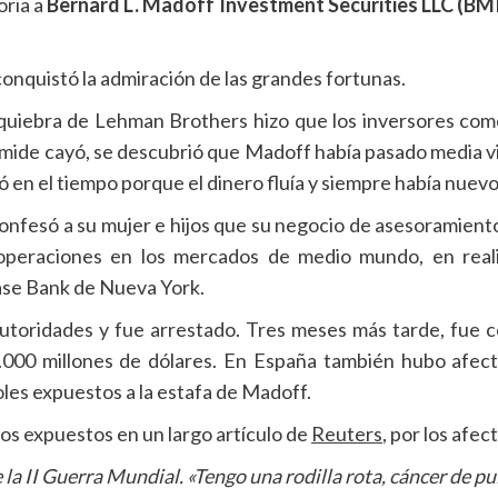
oria a
Bernard L. Madoff Investment Securities LLC (BM
onquistó la admiración de las grandes fortunas.
uiebra de Lehman Brothers hizo que los inversores comen
mide cayó, se descubrió que Madoff había pasado media vi
ó en el tiempo porque el dinero fluía y siempre había nuev
nfesó a su mujer e hijos que su negocio de asesoramiento 
operaciones en los mercados de medio mundo, en realid
ase Bank de Nueva York.
 autoridades y fue arrestado. Tres meses más tarde, fue
5.000 millones de dólares. En España también hubo afect
les expuestos a la estafa de Madoff.
tos expuestos en un largo artículo de
Reuters
, por los afe
la II Guerra Mundial. «Tengo una rodilla rota, cáncer de p