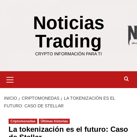
Saltar
al
Noticias
contenido
Trading
CRYPTO INFORMACIÓN PARA TI
Menú
primario
INICIO
CRIPTOMONEDAS
LA TOKENIZACIÓN ES EL
FUTURO: CASO DE STELLAR
Criptomonedas
Últimas historias
La tokenización es el futuro: Caso