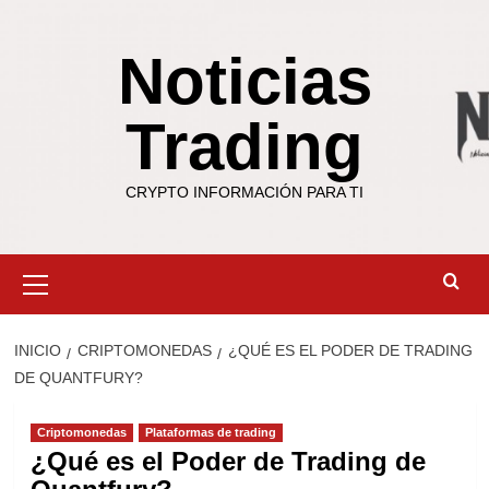
Saltar
al
Noticias
contenido
Trading
CRYPTO INFORMACIÓN PARA TI
Menú
primario
INICIO
CRIPTOMONEDAS
¿QUÉ ES EL PODER DE TRADING
DE QUANTFURY?
Criptomonedas
Plataformas de trading
¿Qué es el Poder de Trading de