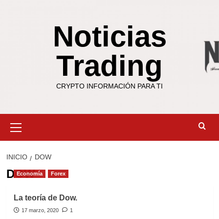
Saltar
al
Noticias
contenido
Trading
CRYPTO INFORMACIÓN PARA TI
Menú
primario
INICIO
DOW
DOW
Economía
Forex
La teoría de Dow.
17 marzo, 2020
1