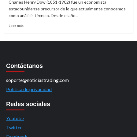
Charles Henry Dow (1851-1902) fue un economista
estadounidense precursor de lo que actualmente conocemos
como análisis técnico. Desde el año...
Leer
Leer más
más
sobre
La
teoría
de
Dow.
Contáctanos
soporte@noticiastrading.com
Política de privacidad
Redes sociales
Youtube
Twitter
Facebook