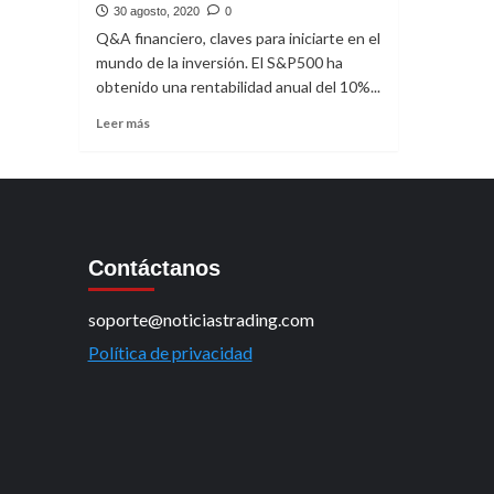
30 agosto, 2020
0
Q&A financiero, claves para iniciarte en el
mundo de la inversión. El S&P500 ha
obtenido una rentabilidad anual del 10%...
Leer
Leer más
más
sobre
Q&A
financiero
con:
Invertir
Contáctanos
Es
Vivir
soporte@noticiastrading.com
Política de privacidad