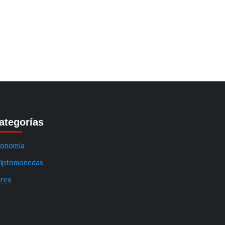
ategorías
onomía
iptomonedas
rex