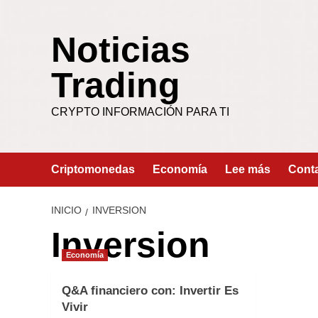
Saltar
al
Noticias
contenido
Trading
CRYPTO INFORMACIÓN PARA TI
Criptomonedas
Economía
Lee más
Cont
INICIO
INVERSION
Inversion
Economía
Q&A financiero con: Invertir Es
Vivir