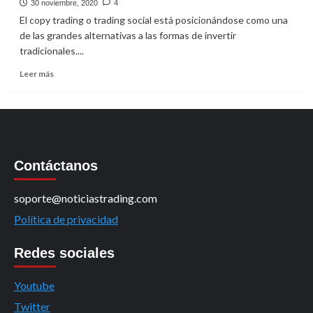
30 noviembre, 2020
4
El copy trading o trading social está posicionándose como una
de las grandes alternativas a las formas de invertir
tradicionales....
Leer
Leer más
más
sobre
Etoro
vs
Darwinex
Vs
Contáctanos
ZuluTrade
|
Cual
soporte@noticiastrading.com
es
Política de privacidad
mejor
plataforma
de
Redes sociales
copy
trading
Youtube
Twitter