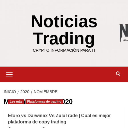
Saltar
al
Noticias
contenido
Trading
CRYPTO INFORMACIÓN PARA TI
Menú
primario
INICIO
2020
NOVIEMBRE
Mes:
noviembre 2020
Lee más
Plataformas de trading
Etoro vs Darwinex Vs ZuluTrade | Cual es mejor
plataforma de copy trading