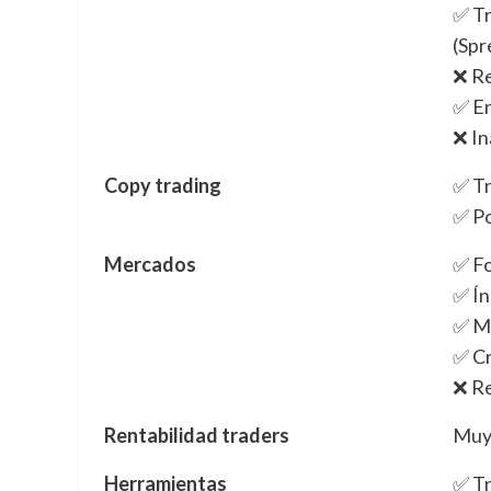
✅ Tr
(Spr
❌ Re
✅ En
❌ In
Copy trading
✅ Tr
✅ Po
Mercados
✅ F
✅ Ín
✅ Ma
✅ C
❌ Re
Rentabilidad traders
Muy
Herramientas
✅ Tr