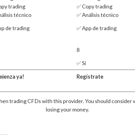
py trading
✅ Copy trading
álisis técnico
✅ Análisis técnico
p de trading
✅ App de trading
8
✅ Sí
mienza ya!
Regístrate
en trading CFDs with this provider. You should consider w
losing your money.