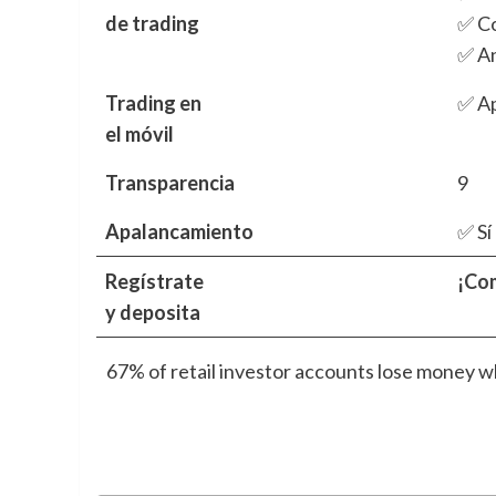
de trading
✅ Co
✅ An
Trading en
✅ Ap
el móvil
Transparencia
9
Apalancamiento
✅ Sí
Regístrate
¡Co
y deposita
67% of retail investor accounts lose money wh