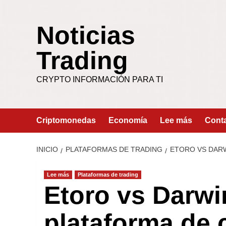
Saltar
al
Noticias
contenido
Trading
CRYPTO INFORMACIÓN PARA TI
Criptomonedas
Economía
Lee más
Cont
INICIO
PLATAFORMAS DE TRADING
ETORO VS DARW
Lee más
Plataformas de trading
Etoro vs Darwi
plataforma de 