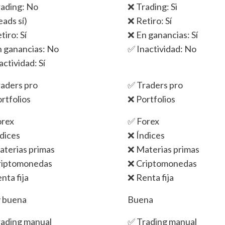
ading: No
❌ Trading: Si
eads sí)
❌ Retiro: Sí
tiro: Sí
❌ En ganancias: Sí
 ganancias: No
✅ Inactividad: No
actividad: Sí
aders pro
✅ Traders pro
rtfolios
❌ Portfolios
orex
✅ Forex
dices
❌ Índices
terias primas
❌ Materias primas
riptomonedas
❌ Criptomonedas
nta fija
❌ Renta fija
 buena
Buena
ading manual
✅ Trading manual