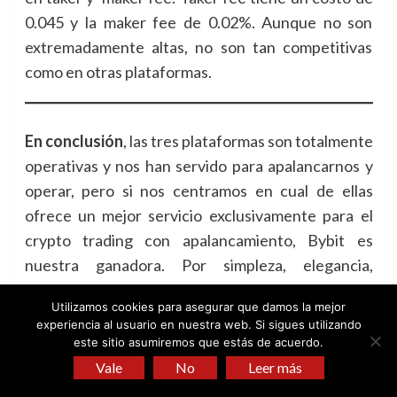
0.045 y la maker fee de 0.02%. Aunque no son
extremadamente altas, no son tan competitivas
como en otras plataformas.
En conclusión
, las tres plataformas son totalmente
operativas y nos han servido para apalancarnos y
operar, pero si nos centramos en cual de ellas
ofrece un mejor servicio exclusivamente para el
crypto trading con apalancamiento, Bybit es
nuestra ganadora. Por simpleza, elegancia,
facilidad de uso y comisiones, creemos que es
Utilizamos cookies para asegurar que damos la mejor
mejor opción que BitMex y Binance. De todas
experiencia al usuario en nuestra web. Si sigues utilizando
formas, cualquier de ellas ofrece un gran servicio.
este sitio asumiremos que estás de acuerdo.
All fin y al cabo este es nuestro top 3 de
Vale
No
Leer más
plataformas de crypto trading con