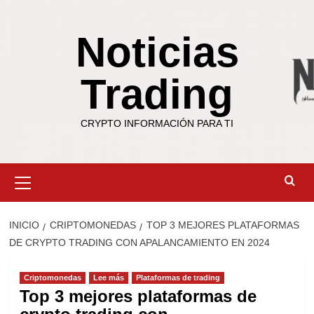
Saltar
al
Noticias
contenido
Trading
CRYPTO INFORMACIÓN PARA TI
Menú
primario
INICIO
CRIPTOMONEDAS
TOP 3 MEJORES PLATAFORMAS
DE CRYPTO TRADING CON APALANCAMIENTO EN 2024
Criptomonedas
Lee más
Plataformas de trading
Top 3 mejores plataformas de