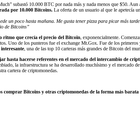
uch” subastó 10.000 BTC por nada más y nada menos que $50. Aun así
ada por 10.000 Bitcoins.
La oferta de un usuario al que le apetecía un
de un poco hasta mañana. Me gusta tener pizza para picar más tarde. 
io de Bitcoins”
 ritmo que crecía el precio del Bitcoin
, exponencialmente. Comenzar
e estos. Uno de los punteros fue el exchange Mt.Gox. Fue de los primero
interesante
, una de las top 10 carteras más grandes de Bitcoin del 
r hasta hacerse referentes en el mercado del intercambio de cri
mbiado, la infraestructura se ha desarrollado muchísimo y el mercado 
tra cartera de criptomonedas.
comprar Bitcoins y otras criptomonedas de la forma más barata 