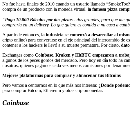
No fue hasta finales de 2010 cuando un usuario llamado “SmokeTooM
compra de un producto con la moneda virtual,
la famosa pizza compr
“
Pago 10.000 Bitcoins por dos pizzas
…dos grandes, para que me que
comprarla en un delivery. Lo que quiero es comida a mi casa a camb
A partir de entonces,
la industria se comenzó a desarrollar al mismo
cripto online) para convertirse en el eje principal del intercambio d
contener a los hackers le llevó a su muerte prematura. Por cierto,
dato 
Exchanges como
Coinbase, Kraken y HitBTC empezaron a trabaja
algunos de los peces gordos del mercado. Pero hoy en día todo ha ca
nosotros, quienes pagamos cada vez menos comisiones por llenar nues
Mejores plataformas para comprar y almacenar tus Bitcoins
Pero vamos a centrarnos en lo que más nos interesa:
¿Donde podemos 
para comprar Bitcoin, Ethereum y otras criptomonedas.
Coinbase