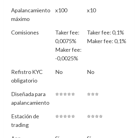
Apalancamiento
x100
x10
máximo
Comisiones
Taker fee:
Taker fee: 0,1%
0,0075%
Maker fee: 0,1%
Maker fee:
-0,0025%
Refistro KYC
No
No
obligatorio
Diseñada para
⭐⭐⭐⭐⭐
⭐⭐⭐
apalancamiento
Estación de
⭐⭐⭐⭐⭐
⭐⭐⭐⭐
trading