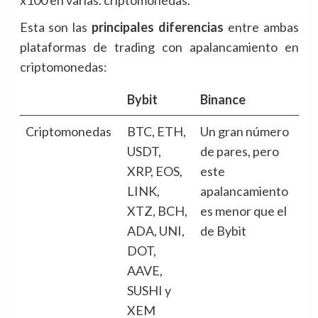
x100 en varias. criptomonedas.
Esta son las
principales diferencias
entre ambas
plataformas de trading con apalancamiento en
criptomonedas:
Bybit
Binance
Criptomonedas
BTC, ETH,
Un gran número
USDT,
de pares, pero
XRP, EOS,
este
LINK,
apalancamiento
XTZ, BCH,
es menor que el
ADA, UNI,
de Bybit
DOT,
AAVE,
SUSHI y
XEM