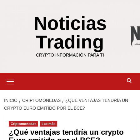
Saltar
al
Noticias
contenido
Trading
CRYPTO INFORMACIÓN PARA TI
Menú
primario
INICIO
CRIPTOMONEDAS
¿QUÉ VENTAJAS TENDRÍA UN
CRYPTO EURO EMITIDO POR EL BCE?
Criptomonedas
Lee más
¿Qué ventajas tendría un crypto