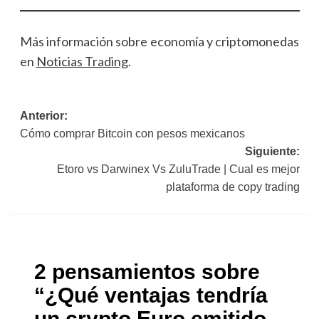
Más información sobre economía y criptomonedas
en
Noticias Trading
.
Navegación
Anterior:
Cómo comprar Bitcoin con pesos mexicanos
de
Siguiente:
entradas
Etoro vs Darwinex Vs ZuluTrade | Cual es mejor
plataforma de copy trading
2 pensamientos sobre
“
¿Qué ventajas tendría
un crypto Euro emitido