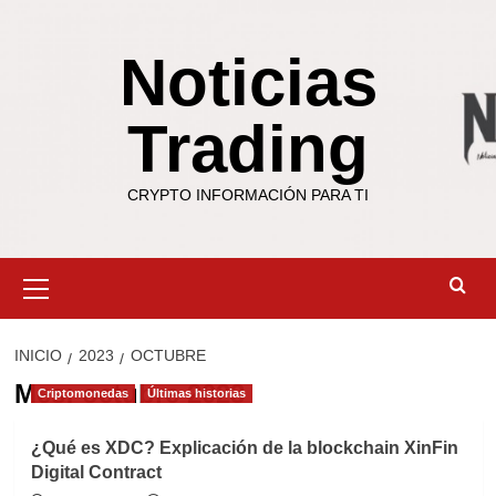
Saltar
al
Noticias
contenido
Trading
CRYPTO INFORMACIÓN PARA TI
Menú
primario
INICIO
2023
OCTUBRE
Mes:
octubre 2023
Criptomonedas
Últimas historias
¿Qué es XDC? Explicación de la blockchain XinFin
Digital Contract