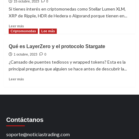
15 octubre, 2023
0
Si tienes interés en criptomonedas como Stellar Lumen XLM,
XRP de Ripple, HDR de Hedera o Algorand porque tienen en...
Leer
Leer más
más
Criptomonedas
Lee más
sobre
¿Qué
Qué es LayerZero y el protocolo Stargate
es
XDC?
1 octubre, 2023
0
Explicación
¿Cansado de puentes tediosos y wrapped tokens? Esta es la
de
principal pregunta que alguien se hace antes de descubrir la...
la
blockchain
Leer
Leer más
XinFin
más
Digital
sobre
Contract
Qué
es
LayerZero
y
Contáctanos
el
protocolo
Stargate
soporte@noticiastrading.com