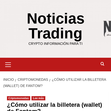
Saltar
al
Noticias
contenido
Trading
CRYPTO INFORMACIÓN PARA TI
Menú
primario
INICIO
CRIPTOMONEDAS
¿CÓMO UTILIZAR LA BILLETERA
(WALLET) DE FANTOM?
Criptomonedas
Lee más
¿Cómo utilizar la billetera (wallet)