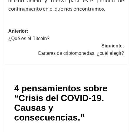
mucho ánimo y fuerza para este periodo de
confinamiento en el que nos encontramos.
Navegación
Anterior:
¿Qué es el Bitcoin?
de
Siguiente:
entradas
Carteras de criptomonedas, ¿cuál elegir?
4 pensamientos sobre
“
Crisis del COVID-19.
Causas y
consecuencias.
”