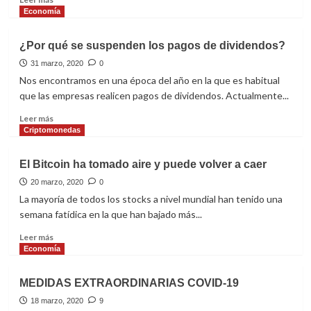
más
Economía
sobre
El
¿Por qué se suspenden los pagos de dividendos?
Bitcoin
romperá
31 marzo, 2020
0
el
Nos encontramos en una época del año en la que es habitual
paralelo
que las empresas realicen pagos de dividendos. Actualmente...
de
$6,000
Leer
Leer más
–
más
Criptomonedas
$7,000
sobre
cuando…
¿Por
El Bitcoin ha tomado aire y puede volver a caer
qué
se
20 marzo, 2020
0
suspenden
La mayoría de todos los stocks a nivel mundial han tenido una
los
semana fatídica en la que han bajado más...
pagos
de
Leer
Leer más
dividendos?
más
Economía
sobre
El
MEDIDAS EXTRAORDINARIAS COVID-19
Bitcoin
ha
18 marzo, 2020
9