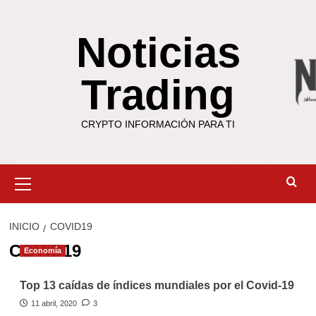
Saltar
al
Noticias
contenido
Trading
CRYPTO INFORMACIÓN PARA TI
Menú
primario
INICIO
COVID19
COVID19
Economía
Top 13 caídas de índices mundiales por el Covid-19
11 abril, 2020
3