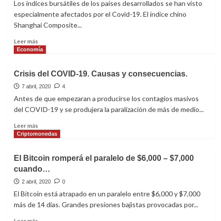
Los índices bursátiles de los países desarrollados se han visto
especialmente afectados por el Covid-19. El índice chino
Shanghai Composite...
Leer
Leer más
más
Economía
sobre
Top
Crisis del COVID-19. Causas y consecuencias.
13
caídas
7 abril, 2020
4
de
Antes de que empezaran a producirse los contagios masivos
índices
del COVID-19 y se produjera la paralización de más de medio...
mundiales
por
Leer
Leer más
el
más
Criptomonedas
Covid-
sobre
19
Crisis
El Bitcoin romperá el paralelo de $6,000 – $7,000
del
cuando…
COVID-
19.
2 abril, 2020
0
Causas
El Bitcoin está atrapado en un paralelo entre $6,000 y $7,000
y
más de 14 días. Grandes presiones bajistas provocadas por...
consecuencias.
Leer
Leer más