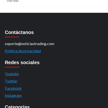
Leer más
más
sobre
Los
efectos
del
Coronavirus
Contáctanos
en
la
Economía
soporte@noticiastrading.com
Mundial.
Política de privacidad
Redes sociales
Youtube
Twitter
Facebook
Instagram
Categorías