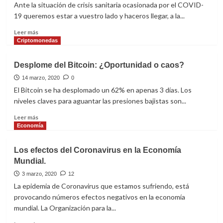
tomado
Ante la situación de crisis sanitaria ocasionada por el COVID-
aire
19 queremos estar a vuestro lado y haceros llegar, a la...
y
puede
Leer
Leer más
volver
más
Criptomonedas
a
sobre
caer
MEDIDAS
Desplome del Bitcoin: ¿Oportunidad o caos?
EXTRAORDINARIAS
COVID-
14 marzo, 2020
0
19
El Bitcoin se ha desplomado un 62% en apenas 3 días. Los
niveles claves para aguantar las presiones bajistas son...
Leer
Leer más
más
Economía
sobre
Desplome
Los efectos del Coronavirus en la Economía
del
Mundial.
Bitcoin:
¿Oportunidad
3 marzo, 2020
12
o
La epidemia de Coronavirus que estamos sufriendo, está
caos?
provocando números efectos negativos en la economía
mundial. La Organización para la...
Leer