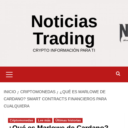
Saltar
al
Noticias
contenido
Trading
CRYPTO INFORMACIÓN PARA TI
Menú
primario
INICIO
CRIPTOMONEDAS
¿QUÉ ES MARLOWE DE
CARDANO? SMART CONTRACTS FINANCIEROS PARA
CUALQUIERA
Criptomonedas
Lee más
Últimas historias
¿Qué es Marlowe de Cardano?