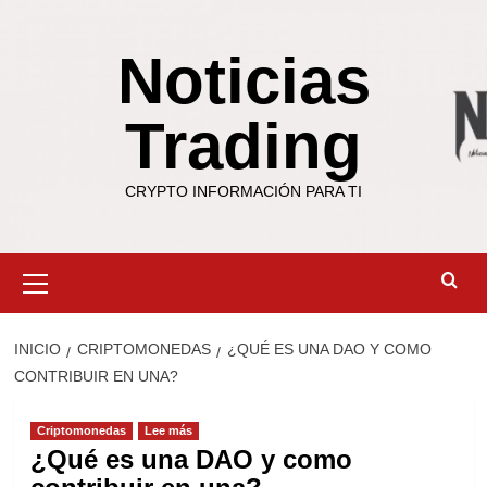
Saltar
al
Noticias
contenido
Trading
CRYPTO INFORMACIÓN PARA TI
Menú
primario
INICIO
CRIPTOMONEDAS
¿QUÉ ES UNA DAO Y COMO
CONTRIBUIR EN UNA?
Criptomonedas
Lee más
¿Qué es una DAO y como