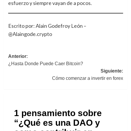
esfuerzo y siempre vayan de a pocos.
Escrito por: Alain Godefroy León –
@Alaingode.crypto
Navegación
Anterior:
¿Hasta Donde Puede Caer Bitcoin?
de
Siguiente:
entradas
Cómo comenzar a invertir en forex
1 pensamiento sobre
“
¿Qué es una DAO y