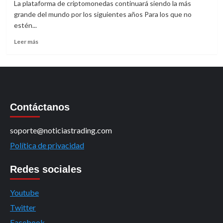
La plataforma de criptomonedas continuará siendo la más
grande del mundo por los siguientes años Para los que no
estén...
Leer
Leer más
más
sobre
Binance
mantendrá
el
título
Contáctanos
de
mejor
exchange
soporte@noticiastrading.com
Política de privacidad
Redes sociales
Youtube
Twitter
Facebook