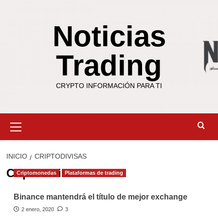
Saltar
al
Noticias
contenido
Trading
CRYPTO INFORMACIÓN PARA TI
Menú
primario
INICIO
CRIPTODIVISAS
Criptodivisas
Criptomonedas
Plataformas de trading
Binance mantendrá el título de mejor exchange
2 enero, 2020
3