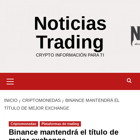
Saltar
al
Noticias
contenido
Trading
CRYPTO INFORMACIÓN PARA TI
Menú
primario
INICIO
CRIPTOMONEDAS
BINANCE MANTENDRÁ EL
TÍTULO DE MEJOR EXCHANGE
Criptomonedas
Plataformas de trading
Binance mantendrá el título de