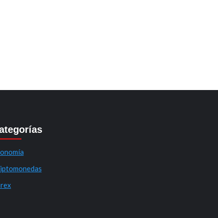
ategorías
onomía
iptomonedas
rex