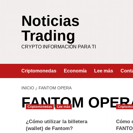
Saltar
al
Noticias
contenido
Trading
CRYPTO INFORMACIÓN PARA TI
Criptomonedas
Economía
Lee más
Cont
INICIO
FANTOM OPERA
FANTOM OPER
Criptomonedas
Lee más
Criptomo
¿Cómo utilizar la billetera
Cómo c
(wallet) de Fantom?
FANTO