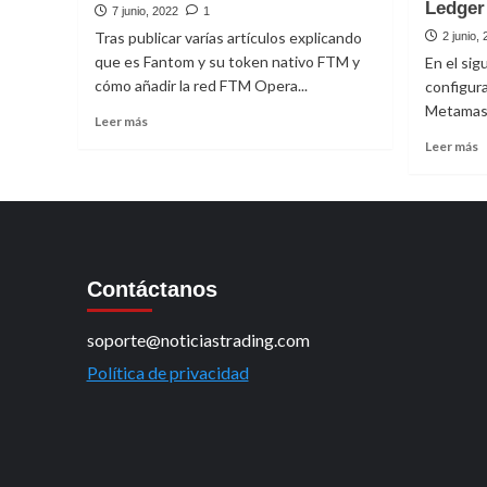
Ledger
7 junio, 2022
1
Tras publicar varías artículos explicando
2 junio,
que es Fantom y su token nativo FTM y
En el sig
cómo añadir la red FTM Opera...
configur
Metamask 
Leer
Leer más
más
L
Leer más
sobre
m
¿Cómo
s
utilizar
C
la
c
billetera
la
(wallet)
b
de
Contáctanos
F
Fantom?
c
M
soporte@noticiastrading.com
y
Política de privacidad
L