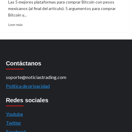
Las 5 mejores plataformas para comprar Bitcoin con pesos
mexicanos (al final del artículo). 5 argumentos para comprar
Bitcoin y...
Leer
Leer más
más
sobre
Cómo
comprar
Bitcoin
con
Contáctanos
pesos
mexicanos
soporte@noticiastrading.com
Política de privacidad
Redes sociales
Youtube
Twitter
Facebook