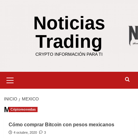
Saltar
al
Noticias
contenido
Trading
CRYPTO INFORMACIÓN PARA TI
Menú
primario
INICIO
MEXICO
Mexico
Criptomonedas
Cómo comprar Bitcoin con pesos mexicanos
4 octubre, 2020
3