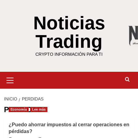
Saltar
al
Noticias
contenido
Trading
CRYPTO INFORMACIÓN PARA TI
Menú
primario
INICIO
PERDIDAS
PERDIDAS
Economía
Lee más
¿Puedo ahorrar impuestos al cerrar operaciones en
pérdidas?