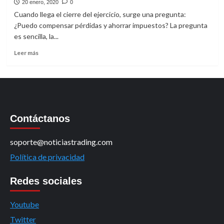
20 enero, 2020
0
Cuando llega el cierre del ejercicio, surge una pregunta:
¿Puedo compensar pérdidas y ahorrar impuestos? La pregunta
es sencilla, la...
Leer
Leer más
más
sobre
¿Puedo
ahorrar
impuestos
al
Contáctanos
cerrar
operaciones
en
soporte@noticiastrading.com
pérdidas?
Política de privacidad
Redes sociales
Youtube
Twitter