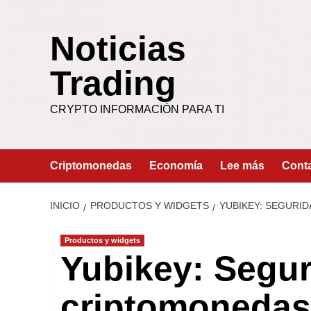
Saltar
al
Noticias
contenido
Trading
CRYPTO INFORMACIÓN PARA TI
Criptomonedas
Economía
Lee más
Cont
INICIO
PRODUCTOS Y WIDGETS
YUBIKEY: SEGURI
Productos y widgets
Yubikey: Segu
criptomonedas