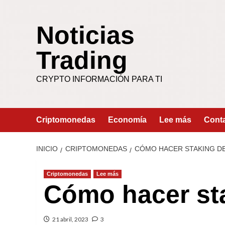
Saltar
al
Noticias
contenido
Trading
CRYPTO INFORMACIÓN PARA TI
Criptomonedas
Economía
Lee más
Cont
INICIO
CRIPTOMONEDAS
CÓMO HACER STAKING D
Criptomonedas
Lee más
Cómo hacer st
21 abril, 2023
3