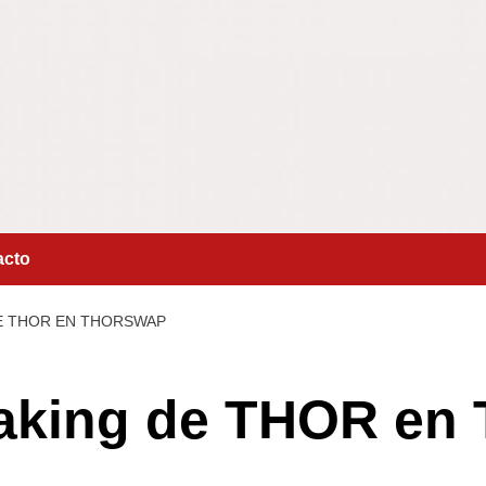
acto
E THOR EN THORSWAP
aking de THOR en