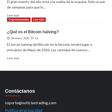
El gran evento del año está a la vuelta de la esquina. Solo un par
de semanas para que lo...
Leer
Leer más
más
Criptomonedas
Lee más
sobre
Bitcoin
¿Qué es el Bitcoin halving?
Halving,
Inminente
30 enero, 2020
14
El tercer halving del Bitcoin en la historia tendrá lugar a
principios de Mayo de 2020. Las cantidad de nuevos...
Leer
Leer más
más
sobre
¿Qué
es
el
Bitcoin
Contáctanos
halving?
soporte@noticiastrading.com
Política de privacidad