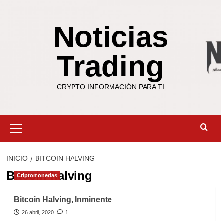
Saltar
al
Noticias
contenido
Trading
CRYPTO INFORMACIÓN PARA TI
Menú
primario
INICIO
BITCOIN HALVING
Bitcoin halving
Criptomonedas
Bitcoin Halving, Inminente
26 abril, 2020
1