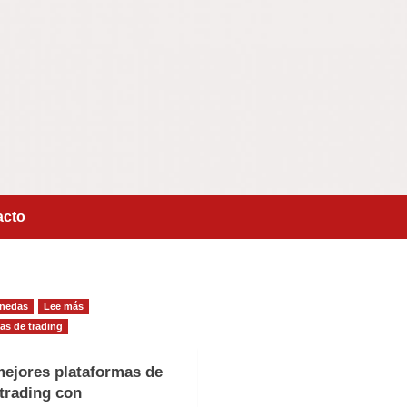
acto
nedas
Lee más
as de trading
mejores plataformas de
trading con