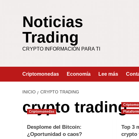
Saltar
al
Noticias
contenido
Trading
CRYPTO INFORMACIÓN PARA TI
Criptomonedas
Economía
Lee más
Cont
INICIO
CRYPTO TRADING
crypto trading
Criptomo
Criptomonedas
Plataform
Desplome del Bitcoin:
Top 3 
¿Oportunidad o caos?
crypto 