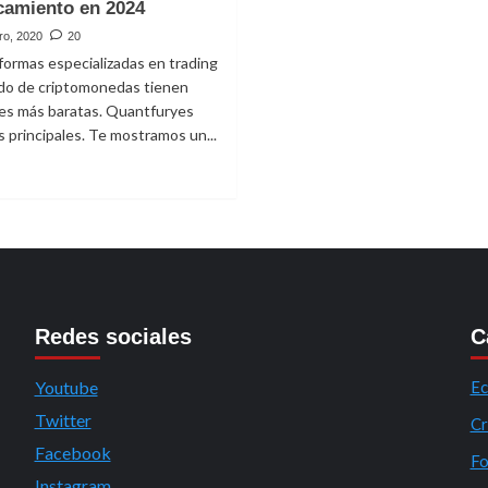
camiento en 2024
ro, 2020
20
formas especializadas en trading
do de criptomonedas tienen
es más baratas. Quantfuryes
s principales. Te mostramos un...
eer
ás
obre
op
ejores
lataformas
e
rypto
Redes sociales
C
rading
on
Youtube
Ec
palancamiento
n
Twitter
Cr
024
Facebook
Fo
Instagram