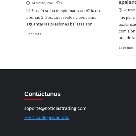
apalan
14 marzo, 2020
0
El Bitcoin se ha desplomado un 62% en
28 febre
apenas 3 días. Los niveles claves para
Las plata
aguantar las presiones bajistas son...
apalanca
comision
Leer
Leer más
una de la
más
sobre
L
Leer más
Desplome
m
del
s
Bitcoin:
T
¿Oportunidad
3
o
m
caos?
p
d
Contáctanos
c
t
c
soporte@noticiastrading.com
a
e
Política de privacidad
2