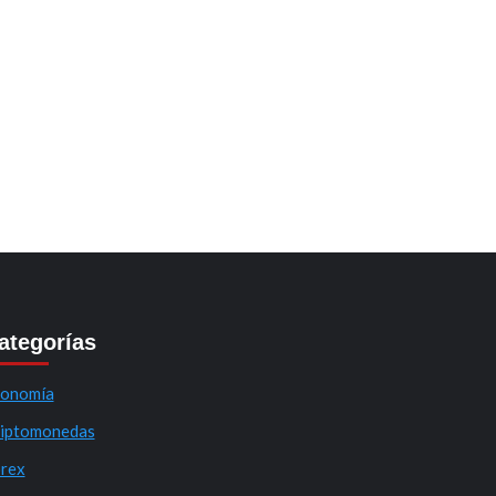
ategorías
onomía
iptomonedas
rex