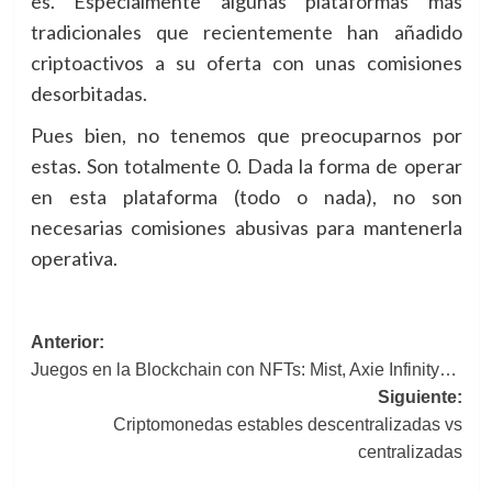
es. Especialmente algunas plataformas más
tradicionales que recientemente han añadido
criptoactivos a su oferta con unas comisiones
desorbitadas.
Pues bien, no tenemos que preocuparnos por
estas. Son totalmente 0. Dada la forma de operar
en esta plataforma (todo o nada), no son
necesarias comisiones abusivas para mantenerla
operativa.
Navegación
Anterior:
Juegos en la Blockchain con NFTs: Mist, Axie Infinity…
de
Siguiente:
entradas
Criptomonedas estables descentralizadas vs
centralizadas