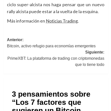
ciclo super-alcista nos haga pensar que un nuevo
rally alcista puede estar a la vuelta de la esquina.
Más información en
Noticias Trading
.
Navegación
Anterior:
Bitcoin, activo refugio para economías emergentes
de
Siguiente:
entradas
PrimeXBT: La plataforma de trading con criptomonedas
que lo tiene todo
3 pensamientos sobre
“
Los 7 factores que
sugieren un Bitcoin