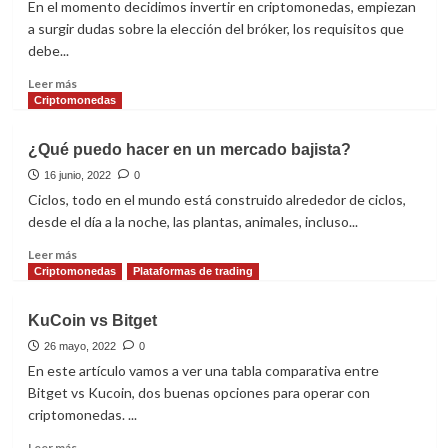
En el momento decidimos invertir en criptomonedas, empiezan
a surgir dudas sobre la elección del bróker, los requisitos que
debe...
Leer
Leer más
más
Criptomonedas
sobre
Características
¿Qué puedo hacer en un mercado bajista?
de
un
16 junio, 2022
0
broker
Ciclos, todo en el mundo está construido alrededor de ciclos,
de
desde el día a la noche, las plantas, animales, incluso...
criptomonedas
Leer
Leer más
más
Criptomonedas
Plataformas de trading
sobre
¿Qué
KuCoin vs Bitget
puedo
hacer
26 mayo, 2022
0
en
En este artículo vamos a ver una tabla comparativa entre
un
Bitget vs Kucoin, dos buenas opciones para operar con
mercado
criptomonedas. ...
bajista?
Leer
Leer más