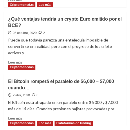
más
Criptomonedas
Lee más
sobre
KuCoin
¿Qué ventajas tendría un crypto Euro emitido por el
vs
BCE?
Bitget
25 octubre, 2020
2
Puede que todavía parezca una entelequia imposible de
convertirse en realidad, pero con el progreso de los cripto
activos y...
Leer
Leer más
más
Criptomonedas
sobre
¿Qué
El Bitcoin romperá el paralelo de $6,000 – $7,000
ventajas
cuando…
tendría
un
2 abril, 2020
0
crypto
El Bitcoin está atrapado en un paralelo entre $6,000 y $7,000
Euro
más de 14 días. Grandes presiones bajistas provocadas por...
emitido
por
Leer
Leer más
el
más
Criptomonedas
Lee más
Plataformas de trading
BCE?
sobre