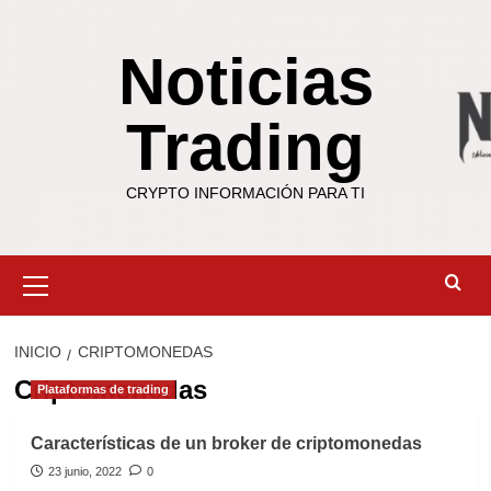
Saltar
al
Noticias
contenido
Trading
CRYPTO INFORMACIÓN PARA TI
Menú
primario
INICIO
CRIPTOMONEDAS
Criptomonedas
Plataformas de trading
Características de un broker de criptomonedas
23 junio, 2022
0