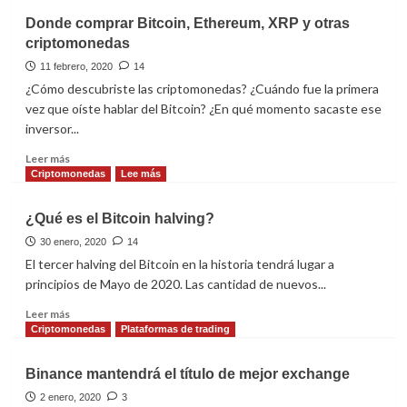
El
Donde comprar Bitcoin, Ethereum, XRP y otras
Bitcoin
criptomonedas
romperá
el
11 febrero, 2020
14
paralelo
¿Cómo descubriste las criptomonedas? ¿Cuándo fue la primera
de
vez que oíste hablar del Bitcoin? ¿En qué momento sacaste ese
$6,000
inversor...
–
$7,000
Leer
Leer más
cuando…
más
Criptomonedas
Lee más
sobre
Donde
¿Qué es el Bitcoin halving?
comprar
Bitcoin,
30 enero, 2020
14
Ethereum,
El tercer halving del Bitcoin en la historia tendrá lugar a
XRP
principios de Mayo de 2020. Las cantidad de nuevos...
y
otras
Leer
Leer más
criptomonedas
más
Criptomonedas
Plataformas de trading
sobre
¿Qué
Binance mantendrá el título de mejor exchange
es
el
2 enero, 2020
3