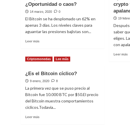
¿Oportunidad o caos?
Bitcoin?
crypto 
r
apalan
e
14 marzo, 2020
0
p
El Bitcoin se ha desplomado un 62% en
19 febre
d
apenas 3 días. Los niveles claves para
Después 
$
aguantar las presiones bajistas son...
saber qu
–
eliges. L
$
Leer
Leer más
c
con apala
más
sobre
L
Leer más
Desplome
m
Criptomonedas
Lee más
del
s
Bitcoin:
B
¿Es el Bitcoin cíclico?
¿Oportunidad
L
o
n
9 enero, 2020
8
caos?
r
La primera vez que se puso precio al
e
Bitcoin fue 10.000 BTC por $50.El precio
e
del Bitcoin muestra comportamientos
c
cíclicos.Todavía...
t
c
Leer
Leer más
a
más
e
sobre