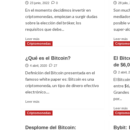
23 junio, 2022
0
28 julio,
En el momento decidimos invertir en
Son much
criptomonedas, empiezan a surgir dudas
mediados
sobre la elección del bróker, los
posible 
requisitos que debe...
super-alci
Leer
L
Leer más
Leer más
más
m
Criptomonedas
Criptomo
sobre
s
Características
L
¿Qué es el Bitcoin?
El Bitc
de
7
de $6,
un
f
4 abril, 2020
27
broker
q
Definición del Bitcoin presentada en el
2 abril, 
de
s
famoso white paper es: Bitcoin es una
El Bitcoi
criptomonedas
u
criptomoneda, un tipo de dinero efectivo
entre $6,
B
electrónico....
Grandes 
s
por...
a
Leer
Leer más
más
L
Leer más
sobre
m
Criptomonedas
Criptomo
¿Qué
s
es
E
Desplome del Bitcoin:
Bybit: 
el
B