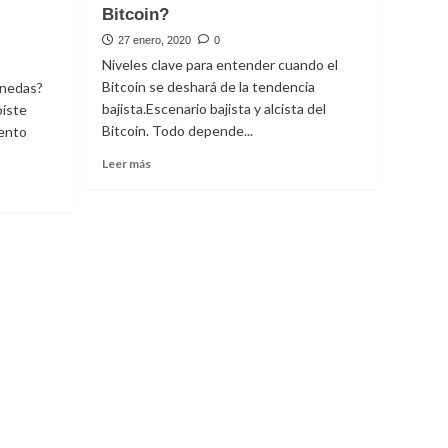
Bitcoin?
tomado
aire
27 enero, 2020
0
y
Niveles clave para entender cuando el
puede
Bitcoin se deshará de la tendencia
onedas?
volver
bajista.Escenario bajista y alcista del
oíste
a
caer
Bitcoin. Todo depende...
mento
Leer
Leer más
más
sobre
¿Cuando
volverá
a
ser
alcista
el
Bitcoin?