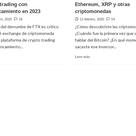
trading con
Ethereum, XRP y otras
omperá
Bitcoin
camiento en 2023
l
criptomonedas
con
aralelo
pesos
ro, 2020
16
11 febrero, 2020
14
e
argentinos
del derrumbe de FTX es crítico
¿Cómo descubriste las criptom
6,000
en
é exchange de criptomoneda
¿Cuándo fue la primera vez que 
2023
a plataforma de crypto trading
7,000
hablar del Bitcoin? ¿En qué mo
uando…
ncamiento...
sacaste ese inversor...
eer
Leer
Leer más
ás
más
obre
sobre
ybit:
Donde
a
comprar
ueva
Bitcoin,
eferencia
Ethereum,
n
XRP
l
y
rypto
otras
rading
criptomonedas
on
palancamiento
n