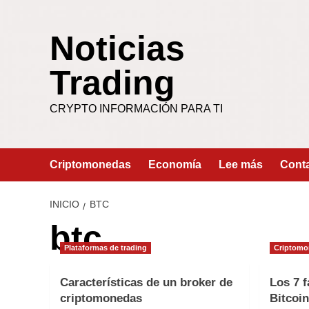
Saltar
al
Noticias
contenido
Trading
CRYPTO INFORMACIÓN PARA TI
Criptomonedas
Economía
Lee más
Cont
INICIO
BTC
btc
Plataformas de trading
Criptomo
Características de un broker de
Los 7 
criptomonedas
Bitcoin