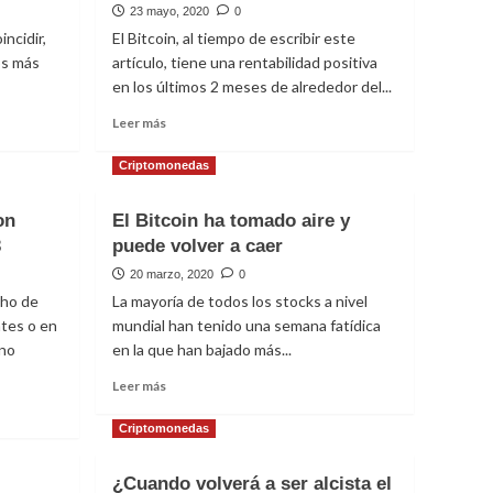
23 mayo, 2020
0
ncidir,
El Bitcoin, al tiempo de escribir este
os más
artículo, tiene una rentabilidad positiva
en los últimos 2 meses de alrededor del...
Leer
Leer más
más
sobre
Criptomonedas
Bitcoin:
¿estamos
on
El Bitcoin ha tomado aire y
ante
3
puede volver a caer
un
mercado
20 marzo, 2020
0
alcista?
cho de
La mayoría de todos los stocks a nivel
tes o en
mundial han tenido una semana fatídica
rno
en la que han bajado más...
Leer
Leer más
más
sobre
Criptomonedas
El
Bitcoin
¿Cuando volverá a ser alcista el
ha