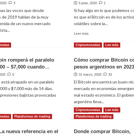
 2020
3
5 junio, 2020
1
as las voces que desde
Si hay algo en lo que podemos coi
 de 2019 hablan de la muy
es que el Bitcoin es de los activ
venida de un nuevo mercado
volátiles sobre la...
sta...
Leer
Leer más
más
eer
sobre
ás
nedas
Criptomonedas
Lee más
Bitcoin,
obre
activo
os
oin romperá el paralelo
Cómo comprar Bitcoin c
refugio
000 – $7,000 cuando…
pesos argentinos en 202
para
actores
economías
ue
2020
0
31 marzo, 2020
33
emergentes
ugieren
n está atrapado en un paralelo
El Bitcoin encuentra un buen ni
n
000 y $7,000 más de 14 días.
mercado en economías emergen
itcoin
presiones bajistas provocadas
mal estado económico. El gobie
uper-
argentino lleva...
lcista
Criptomonedas
Lee más
eer
Leer
Leer más
ás
más
nedas
Plataformas de trading
Plataformas de trading
obre
sobre
l
Cómo
La nueva referencia en el
Donde comprar Bitcoin,
itcoin
comprar